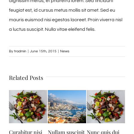
dignissim metus, et pharetra lorem. Sed tincidunt
feugiat est, id cursus metus mollis sit amet. Sed eu
mauris euismod nisi egestas laoreet. Proin viverra nisl
a luctus suscipit. Nulla vitae eleifend felis.
By
tradmin
|
June 15th, 2015
|
News
Related Posts
rabitur nisi
Nullam suscipit
Nunc quis dui
Maecena