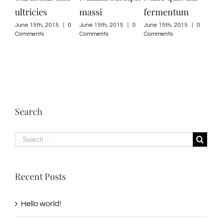
tricies
massi
fermentum
imperiet 
e 15th, 2015
|
0
June 15th, 2015
|
0
June 15th, 2015
|
0
June 15th, 20
mments
Comments
Comments
Comments
Search
Search
for:
Recent Posts
Hello world!